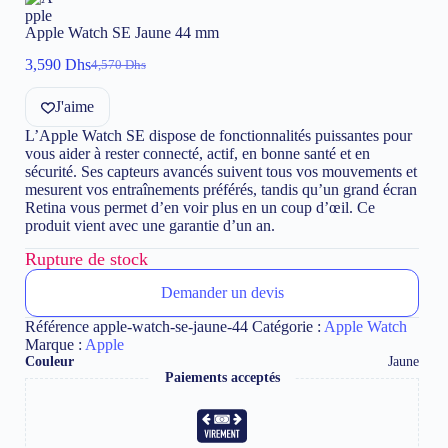
Apple Watch SE Jaune 44 mm
3,590
Dhs
4,570
Dhs
Le
Le
prix
prix
J'aime
initial
actuel
était :
est :
L’Apple Watch SE dispose de fonctionnalités puissantes pour
4,570 Dhs.
3,590 Dhs.
vous aider à rester connecté, actif, en bonne santé et en
sécurité. Ses capteurs avancés suivent tous vos mouvements et
mesurent vos entraînements préférés, tandis qu’un grand écran
Retina vous permet d’en voir plus en un coup d’œil. Ce
produit vient avec une garantie d’un an.
Rupture de stock
Demander un devis
Référence
apple-watch-se-jaune-44
Catégorie :
Apple Watch
Marque :
Apple
Couleur
Jaune
Paiements acceptés