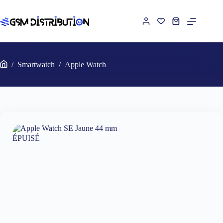
Passer
au
contenu
Panier
d’achat
/
Smartwatch
/
Apple Watch
Accueil
ÉPUISÉ