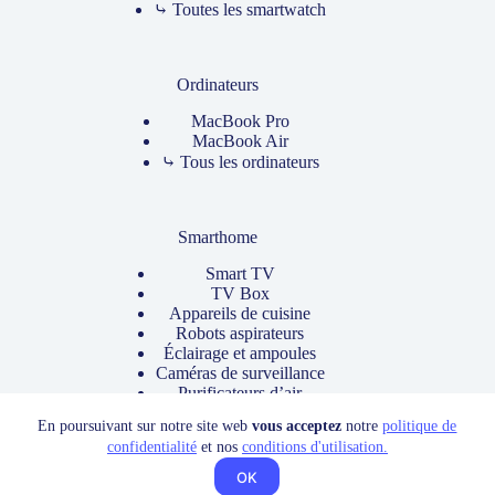
⤷ Toutes les smartwatch
Ordinateurs
MacBook Pro
MacBook Air
⤷ Tous les ordinateurs
Smarthome
Smart TV
TV Box
Appareils de cuisine
Robots aspirateurs
Éclairage et ampoules
Caméras de surveillance
Purificateurs d’air
⤷ Tous les produits
En poursuivant sur notre site web
vous acceptez
notre
politique de
Copyright © Designed by
Silent Humans Inc.
confidentialité
et nos
conditions d'utilisation.
OK