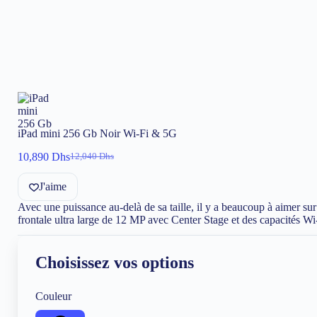
iPad mini 256 Gb Noir Wi-Fi & 5G
10,890
Dhs
12,040
Dhs
Le
Le
prix
prix
J'aime
initial
actuel
était :
est :
Avec une puissance au-delà de sa taille, il y a beaucoup à aimer s
12,040 Dhs.
10,890 Dhs.
frontale ultra large de 12 MP avec Center Stage et des capacités Wi
Choisissez vos options
Couleur