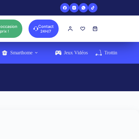
'occasion
Contact
Panier
prix !
24H/7
d’achat
Smarthome
Jeux Vidéos
Trottinette