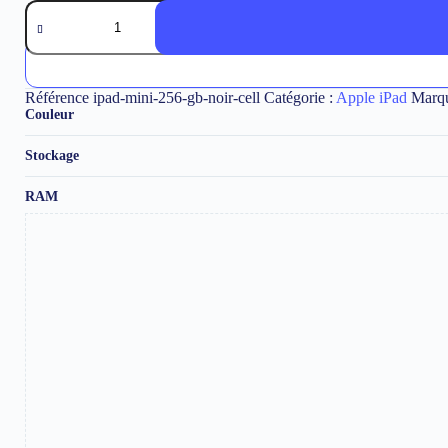
quantité
de
iPad
mini
256
Gb
Référence
ipad-mini-256-gb-noir-cell
Catégorie :
Apple iPad
Marq
Noir
Couleur
Wi-
Fi
Stockage
&
5G
RAM