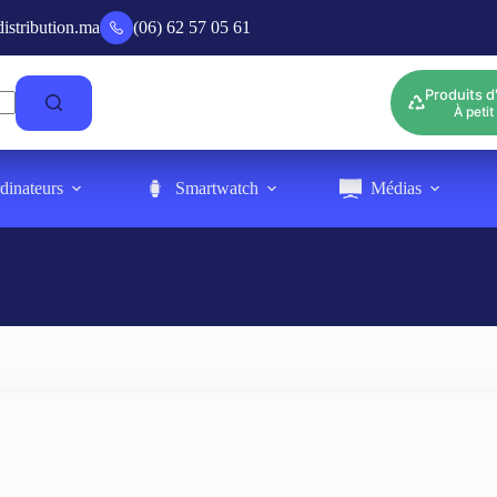
tribution.ma
(06) 62 57 05 61
Produits d
À petit 
dinateurs
Smartwatch
Médias