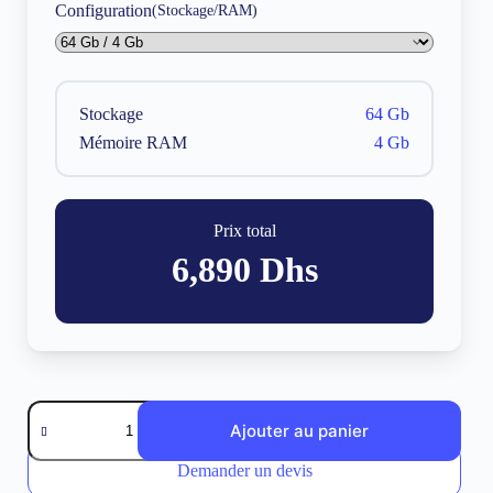
Configuration
(Stockage/RAM)
Stockage
64 Gb
Mémoire RAM
4 Gb
Prix total
6,890
Dhs
quantité
de
Ajouter au panier
iPad
mini
Demander un devis
64