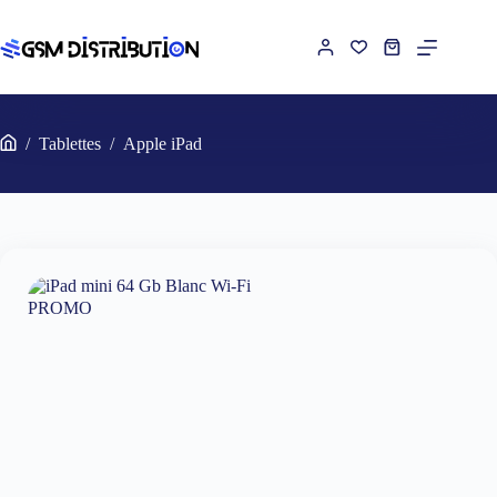
Passer
au
contenu
Panier
d’achat
/
Tablettes
/
Apple iPad
Accueil
PROMO