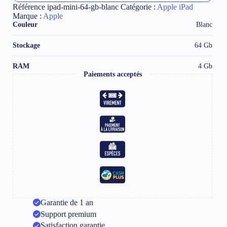
Gb
Référence
ipad-mini-64-gb-blanc
Catégorie :
Apple iPad
Blanc
Marque :
Apple
Wi-
Couleur
Blanc
Fi
Stockage
64 Gb
RAM
4 Gb
Paiements acceptés
Garantie de 1 an
Support premium
Satisfaction garantie