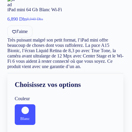
iPad mini 64 Gb Blanc Wi-Fi
6,890
Dhs
8,040
Dhs
Le
Le
prix
prix
J'aime
initial
actuel
était :
est :
Très puissant malgré son petit format, l’iPad mini offre
8,040 Dhs.
6,890 Dhs.
beaucoup de choses dont vous raffolerez. La puce A15
Bionic, l’écran Liquid Retina de 8,3 po avec True Tone, la
caméra avant ultralarge de 12 Mpx avec Center Stage et le Wi-
Fi 6 vous aident à rester connecté où que vous soyez. Ce
produit vient avec une garantie d’un an.
Choisissez vos options
Couleur
Blanc