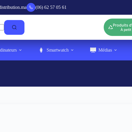
tribution.ma
(06) 62 57 05 61
Produits d
À petit 
dinateurs
Smartwatch
Médias