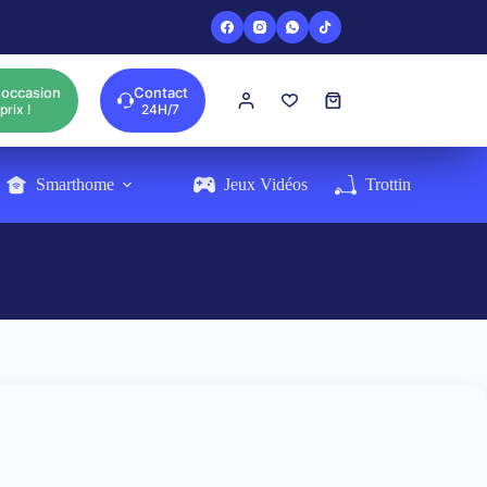
'occasion
Contact
Panier
prix !
24H/7
d’achat
Smarthome
Jeux Vidéos
Trottinette