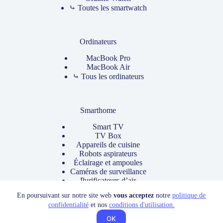
⤷ Toutes les smartwatch
Ordinateurs
MacBook Pro
MacBook Air
⤷ Tous les ordinateurs
Smarthome
Smart TV
TV Box
Appareils de cuisine
Robots aspirateurs
Éclairage et ampoules
Caméras de surveillance
Purificateurs d’air
⤷ Tous les produits
En poursuivant sur notre site web
vous acceptez
notre
politique de
Copyright © Designed by
Silent Humans Inc.
confidentialité
et nos
conditions d'utilisation.
OK