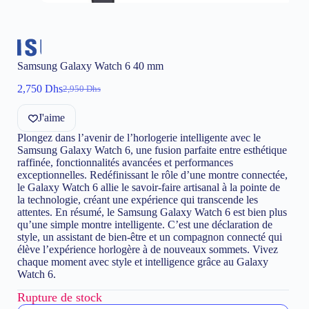
Samsung Galaxy Watch 6 40 mm
2,750
Dhs
2,950
Dhs
Le
Le
prix
prix
J'aime
initial
actuel
était :
est :
Plongez dans l’avenir de l’horlogerie intelligente avec le
2,950 Dhs.
2,750 Dhs.
Samsung Galaxy Watch 6, une fusion parfaite entre esthétique
raffinée, fonctionnalités avancées et performances
exceptionnelles. Redéfinissant le rôle d’une montre connectée,
le Galaxy Watch 6 allie le savoir-faire artisanal à la pointe de
la technologie, créant une expérience qui transcende les
attentes. En résumé, le Samsung Galaxy Watch 6 est bien plus
qu’une simple montre intelligente. C’est une déclaration de
style, un assistant de bien-être et un compagnon connecté qui
élève l’expérience horlogère à de nouveaux sommets. Vivez
chaque moment avec style et intelligence grâce au Galaxy
Watch 6.
Rupture de stock