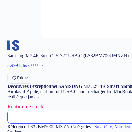
Samsung M7 4K Smart TV 32″ USB-C (LS32BM700UMXZN)
3,999
Dhs
6,399
Dhs
Le
Le
prix
prix
J'aime
initial
actuel
était :
est :
Découvrez l’exceptionnel SAMSUNG M7 32″ 4K Smart Moniteur
6,399 Dhs.
3,999 Dhs.
Airplay d’Apple, et d’un port USB-C pour recharger ton MacBook pr
réalité que jamais.
Rupture de stock
Référence
LS32BM700UMXZN
Catégories :
Smart TV
,
Moniteur
Couleur