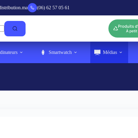
tribution.ma
(06) 62 57 05 61
Produits d
À petit 
dinateurs
Smartwatch
Médias