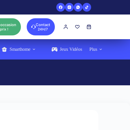
'occasion
Contact
Panier
prix !
24H/7
d’achat
Smarthome
Jeux Vidéos
Plus