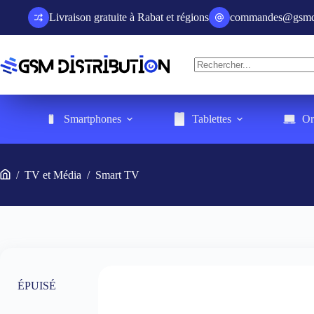
Passer
Livraison gratuite à Rabat et régions
commandes@gsmdis
au
contenu
Aucun
résultat
Smartphones
Tablettes
Or
/
TV et Média
/
Smart TV
Accueil
ÉPUISÉ