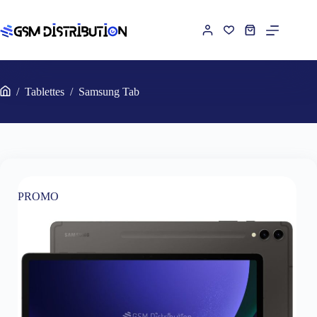
Passer
au
contenu
Panier
d’achat
/
Tablettes
/
Samsung Tab
Accueil
PROMO