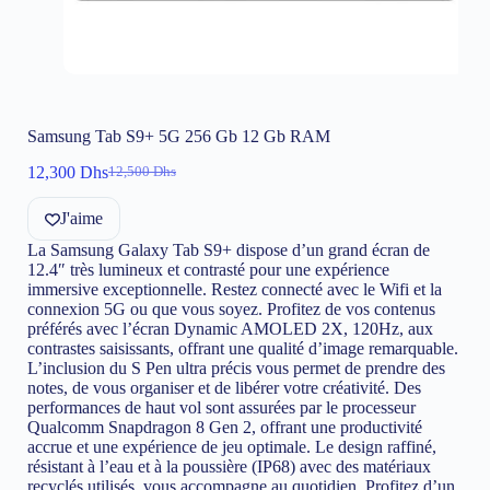
Samsung Tab S9+ 5G 256 Gb 12 Gb RAM
12,300
Dhs
12,500
Dhs
Le
Le
prix
prix
J'aime
initial
actuel
était :
est :
La Samsung Galaxy Tab S9+ dispose d’un grand écran de
12,500 Dhs.
12,300 Dhs.
12.4″ très lumineux et contrasté pour une expérience
immersive exceptionnelle. Restez connecté avec le Wifi et la
connexion 5G ou que vous soyez. Profitez de vos contenus
préférés avec l’écran Dynamic AMOLED 2X, 120Hz, aux
contrastes saisissants, offrant une qualité d’image remarquable.
L’inclusion du S Pen ultra précis vous permet de prendre des
notes, de vous organiser et de libérer votre créativité. Des
performances de haut vol sont assurées par le processeur
Qualcomm Snapdragon 8 Gen 2, offrant une productivité
accrue et une expérience de jeu optimale. Le design raffiné,
résistant à l’eau et à la poussière (IP68) avec des matériaux
recyclés utilisés, vous accompagne au quotidien. Profitez d’un