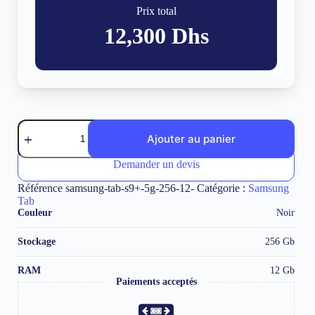
Prix total
12,300
Dhs
quantité
de
Ajouter au panier
Samsung
Tab
Demander un devis
A
S9+
l
5G
Référence
samsung-tab-s9+-5g-256-12-
Catégorie :
Samsung
t
256
Tab
e
Gb
Couleur
Noir
r
12
n
Gb
a
Stockage
256 Gb
RAM
t
i
RAM
12 Gb
v
Paiements acceptés
e
: