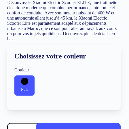
Découvrez le Xiaomi Electric Scooter ELITE, une trottinette
3,699 Dhs.
3,499 Dhs.
électrique moderne qui combine performance, autonomie et
confort de conduite. Avec son moteur puissant de 400 W et
une autonomie allant jusqu’à 45 km, le Xiaomi Electric
Scooter Elite est parfaitement adapté aux déplacements
urbains au Maroc, que ce soit pour aller au travail, aux cours
ou pour vos trajets quotidiens. Découvrez plus de détails en
bas.
Choisissez votre couleur
Couleur
Noir
quantité