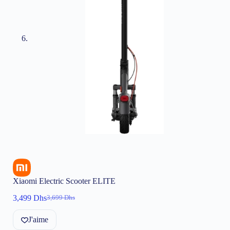
Xiaomi Electric Scooter ELITE
3,499
Dhs
3,699
Dhs
Le
Le
prix
prix
J'aime
initial
actuel
était :
est :