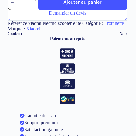
de
Ajouter au panier
Xiaomi
Electric
Demander un devis
A
Scooter
l
ELITE
Référence
xiaomi-electric-scooter-elite
Catégorie :
Trottinette
t
Marque :
Xiaomi
e
Couleur
Noir
r
Paiements acceptés
n
a
t
i
v
e
:
Garantie de 1 an
Support premium
Satisfaction garantie