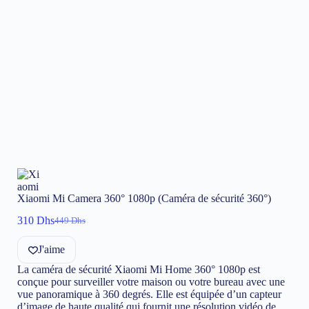
Xiaomi Mi Camera 360° 1080p (Caméra de sécurité 360°)
310
Dhs
449
Dhs
Le
Le
prix
prix
J'aime
initial
actuel
était :
est :
La caméra de sécurité Xiaomi Mi Home 360° 1080p est
449 Dhs.
310 Dhs.
conçue pour surveiller votre maison ou votre bureau avec une
vue panoramique à 360 degrés. Elle est équipée d’un capteur
d’image de haute qualité qui fournit une résolution vidéo de