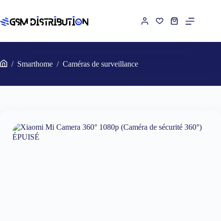
Passer
au
contenu
Panier
d’achat
/
Smarthome
/
Caméras de surveillance
Accueil
ÉPUISÉ