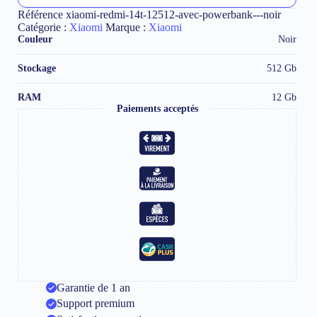
l
512
Référence
xiaomi-redmi-14t-12512-avec-powerbank---noir
t
Gb
Catégorie :
Xiaomi
Marque :
Xiaomi
e
12
Couleur
Noir
r
Gb
n
avec
a
Stockage
512 Gb
PowerBank
t
Noir
i
RAM
12 Gb
v
Paiements acceptés
e
:
Garantie de 1 an
Support premium