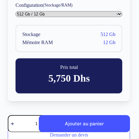
Configuration
(Stockage/RAM)
Stockage
512 Gb
Mémoire RAM
12 Gb
Prix total
5,750
Dhs
quantité
de
Ajouter au panier
Xiaomi
Redmi
Demander un devis
A
14T