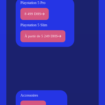
Playstation 5 Pro
8 499 DHS
Playstation 5 Slim
À partir de 5 249 DHS
Accessoires