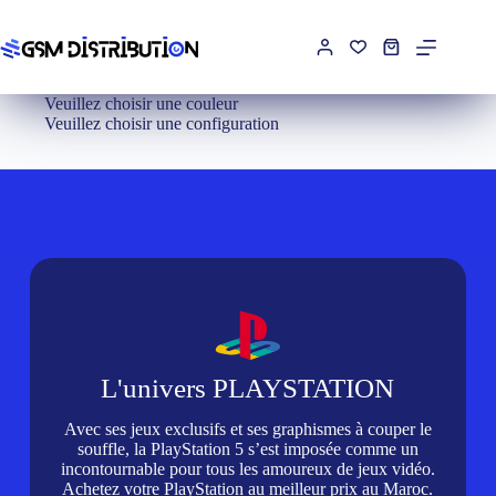
Veuillez choisir une couleur
Veuillez choisir une configuration
L'univers PLAYSTATION
Avec ses jeux exclusifs et ses graphismes à couper le
souffle, la PlayStation 5 s’est imposée comme un
incontournable pour tous les amoureux de jeux vidéo.
Achetez votre PlayStation au meilleur prix au Maroc.